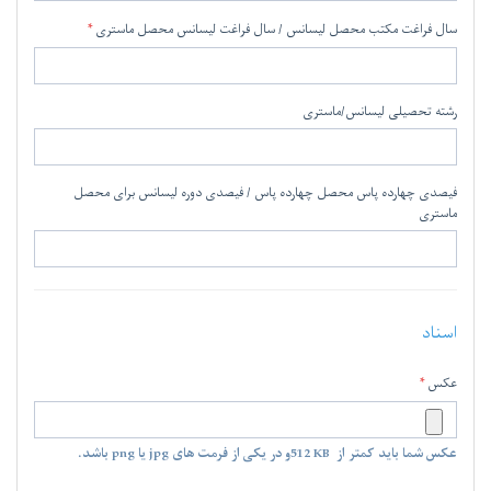
سال فراغت مکتب محصل لیسانس / سال فراغت لیسانس محصل ماستری
رشته تحصیلی لیسانس/ماستری
فیصدی چهارده پاس محصل چهارده پاس / فیصدی دوره لیسانس برای محصل
ماستری
اسناد
عکس
عکس شما باید کمتر از
512 KB
و در یکی از فرمت های jpg یا png باشد.